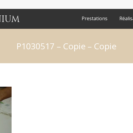
nium
Prestations
Réalis
P1030517 – Copie – Copie