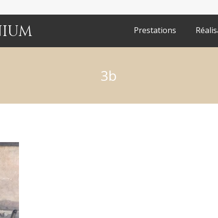
nium
Prestations
Réalis
3b