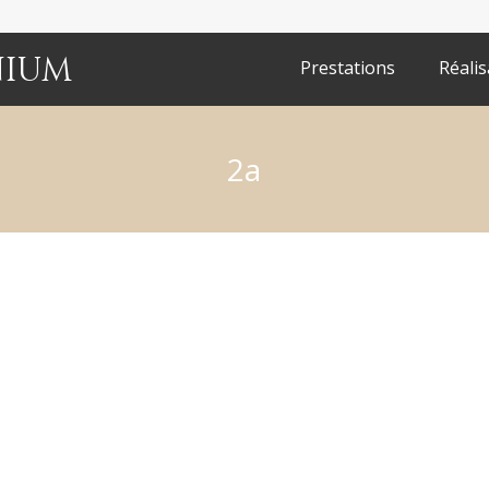
nium
Prestations
Réalis
2a